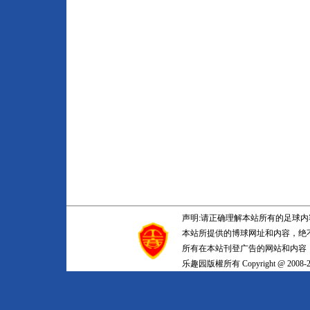
声明:请正确理解本站所有的足球
本站所提供的博球网址和内容，绝
所有在本站刊登广告的网站和内容
乐趣
园版權所有 Copyright @ 2008-20