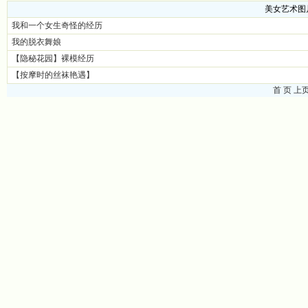
美女艺术图
我和一个女生奇怪的经历
我的脱衣舞娘
【隐秘花园】裸模经历
【按摩时的丝袜艳遇】
首 页
上